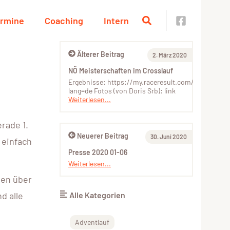
rmine
Coaching
Intern
Älterer Beitrag
2. März 2020
NÖ Meisterschaften im Crosslauf
Ergebnisse: https://my.raceresult.com/119253/?
lang=de Fotos (von Doris Srb): link
Weiterlesen...
rade 1.
Neuerer Beitrag
30. Juni 2020
 einfach
Presse 2020 01-06
Weiterlesen...
ten über
d alle
Alle Kategorien
Adventlauf