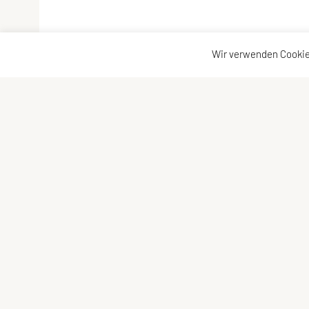
Wir verwenden Cookie
ULC Klosterneuburg
ULC-Kloster
A-3400 Klosterneuburg
Kontakt
Impressum
E-Mail:
Sitemap
kontakt@ulc-klosterneuburg.at
Datenschutz
ZVR-Zahl: 6217930