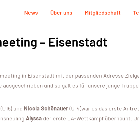
News
Über uns
Mitgliedschaft
Te
eeting – Eisenstadt
meeting in Eisenstadt mit der passenden Adresse Zielge
se ausgeschrieben und so galt es für unsere junge Truppe
(U16) und
Nicola Schönauer
(U14)war es das erste Antre
einsneuling
Alyssa
der erste LA-Wettkampf überhaupt. Un