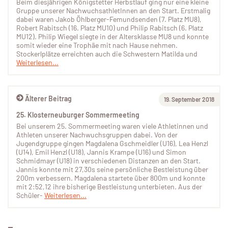
Beim diesjährigen Königstetter Herbstlauf ging nur eine kleine
Gruppe unserer NachwuchsathletInnen an den Start. Erstmalig
dabei waren Jakob Öhlberger-Femundsenden (7. Platz MU8),
Robert Rabitsch (16. Platz MU10) und Philip Rabitsch (6. Platz
MU12). Philip Wiegel siegte in der Altersklasse MU8 und konnte
somit wieder eine Trophäe mit nach Hause nehmen.
Stockerlplätze erreichten auch die Schwestern Matilda und
Weiterlesen...
Älterer Beitrag
19. September 2018
25. Klosterneuburger Sommermeeting
Bei unserem 25. Sommermeeting waren viele Athletinnen und
Athleten unserer Nachwuchsgruppen dabei. Von der
Jugendgruppe gingen Magdalena Gschmeidler (U16), Lea Henzl
(U14), Emil Henzl (U18), Jannis Krampe (U16) und Simon
Schmidmayr (U18) in verschiedenen Distanzen an den Start.
Jannis konnte mit 27,30s seine persönliche Bestleistung über
200m verbessern. Magdalena startete über 800m und konnte
mit 2:52,12 ihre bisherige Bestleistung unterbieten. Aus der
Schüler-
Weiterlesen...