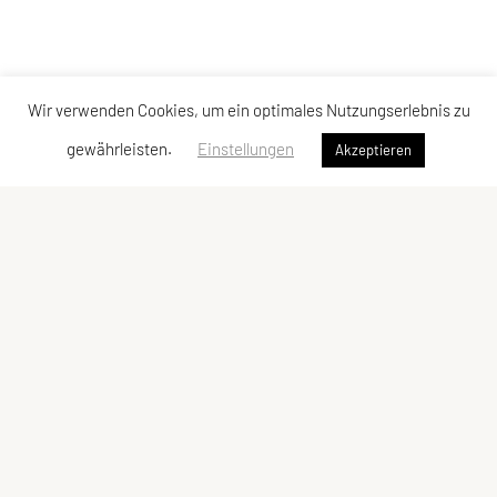
Wir verwenden Cookies, um ein optimales Nutzungserlebnis zu
gewährleisten.
Einstellungen
Akzeptieren
ULC Klosterneuburg
A-3400 Klosterneuburg
E-Mail:
kontakt@ulc-klosterneuburg.at
ZVR-Zahl: 6217930
ULC-Klosterneuburg