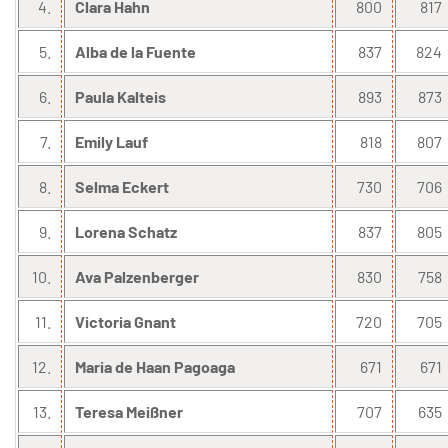
4.
Clara Hahn
800
817
5.
Alba de la Fuente
837
824
6.
Paula Kalteis
893
873
7.
Emily Lauf
818
807
8.
Selma Eckert
730
706
9.
Lorena Schatz
837
805
10.
Ava Palzenberger
830
758
11.
Victoria Gnant
720
705
12.
Maria de Haan Pagoaga
671
671
13.
Teresa Meißner
707
635