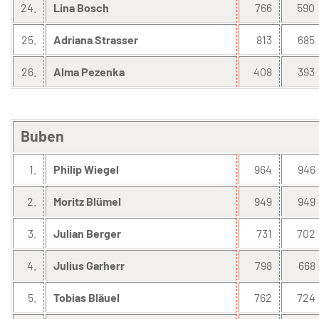
24.
Lina Bosch
766
590
25.
Adriana Strasser
813
685
26.
Alma Pezenka
408
393
Buben
1.
Philip Wiegel
964
946
2.
Moritz Blümel
949
949
3.
Julian Berger
731
702
4.
Julius Garherr
798
668
5.
Tobias Bläuel
762
724