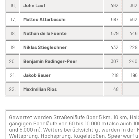
16.
John Lauf
492
362
17.
Matteo Attarbaschi
687
562
18.
Nathan de la Fuente
579
446
19.
Niklas Stieglechner
432
228
20.
Benjamin Radinger-Peer
307
240
21.
Jakob Bauer
218
196
22.
Maximilian Rios
48
Gewertet werden Straßenläufe über 5 km, 10 km, Ha
gängigen Bahnläufe von 60 bis 10.000 m (also auch 100
und 5.000 m). Weiters berücksichtigt werden in der
Weitsprung, Hochsprung, Kugelstoßen, Speerwurf un