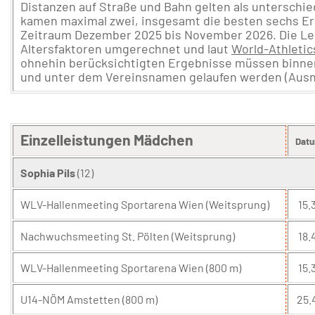
Distanzen auf Straße und Bahn gelten als unterschiedl
kamen maximal zwei, insgesamt die besten sechs Er
Zeitraum Dezember 2025 bis November 2026. Die Lei
Altersfaktoren umgerechnet und laut
World-Athletic
ohnehin berücksichtigten Ergebnisse müssen binne
und unter dem Vereinsnamen gelaufen werden (Aus
Einzelleistungen Mädchen
Dat
Sophia Pils
(12)
WLV-Hallenmeeting Sportarena Wien (Weitsprung)
15.3
Nachwuchsmeeting St. Pölten (Weitsprung)
18.
WLV-Hallenmeeting Sportarena Wien (800 m)
15.3
U14-NÖM Amstetten (800 m)
25.