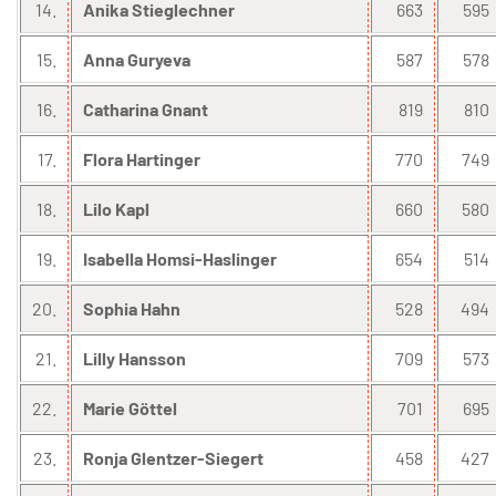
14.
Anika Stieglechner
663
595
15.
Anna Guryeva
587
578
16.
Catharina Gnant
819
810
17.
Flora Hartinger
770
749
18.
Lilo Kapl
660
580
19.
Isabella Homsi-Haslinger
654
514
20.
Sophia Hahn
528
494
21.
Lilly Hansson
709
573
22.
Marie Göttel
701
695
23.
Ronja Glentzer-Siegert
458
427