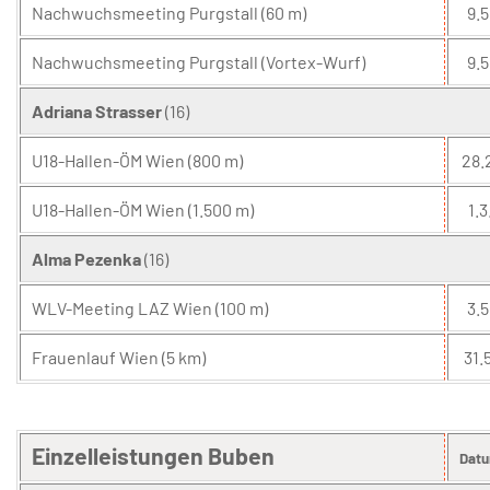
Nachwuchsmeeting Purgstall (60 m)
9.5
Nachwuchsmeeting Purgstall (Vortex-Wurf)
9.5
Adriana Strasser
(16)
U18-Hallen-ÖM Wien (800 m)
28.
U18-Hallen-ÖM Wien (1.500 m)
1.3
Alma Pezenka
(16)
WLV-Meeting LAZ Wien (100 m)
3.5
Frauenlauf Wien (5 km)
31.5
Einzelleistungen Buben
Dat