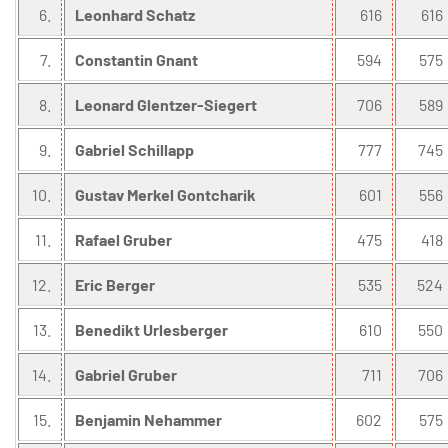
6.
Leonhard Schatz
616
616
7.
Constantin Gnant
594
575
8.
Leonard Glentzer-Siegert
706
589
9.
Gabriel Schillapp
777
745
10.
Gustav Merkel Gontcharik
601
556
11.
Rafael Gruber
475
418
12.
Eric Berger
535
524
13.
Benedikt Urlesberger
610
550
14.
Gabriel Gruber
711
706
15.
Benjamin Nehammer
602
575