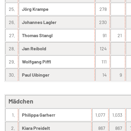
25.
Jörg Krampe
278
26.
Johannes Lagler
230
27.
Thomas Stangl
91
21
28.
Jan Reibold
124
29.
Wolfgang Piffl
111
30.
Paul Uibinger
14
9
Mädchen
1.
Philippa Garherr
1.077
1.033
2.
Kiara Preidelt
867
867