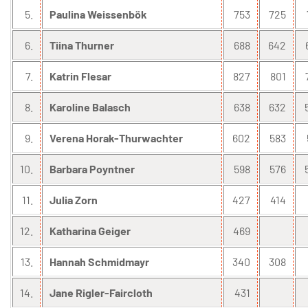
5.
Paulina Weissenbök
753
725
6.
Tiina Thurner
688
642
7.
Katrin Flesar
827
801
8.
Karoline Balasch
638
632
9.
Verena Horak-Thurwachter
602
583
10.
Barbara Poyntner
598
576
11.
Julia Zorn
427
414
12.
Katharina Geiger
469
13.
Hannah Schmidmayr
340
308
14.
Jane Rigler-Faircloth
431