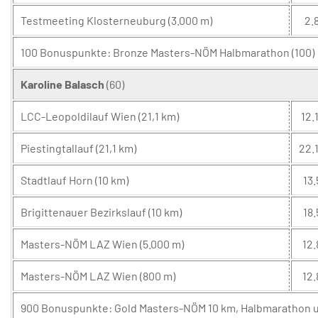
Testmeeting Klosterneuburg (3.000 m)
2.8
100 Bonuspunkte: Bronze Masters-NÖM Halbmarathon (100)
Karoline Balasch
(60)
LCC-Leopoldilauf Wien (21,1 km)
12.1
Piestingtallauf (21,1 km)
22.
Stadtlauf Horn (10 km)
13.
Brigittenauer Bezirkslauf (10 km)
18.
Masters-NÖM LAZ Wien (5.000 m)
12.
Masters-NÖM LAZ Wien (800 m)
12.
900 Bonuspunkte: Gold Masters-NÖM 10 km, Halbmarathon un