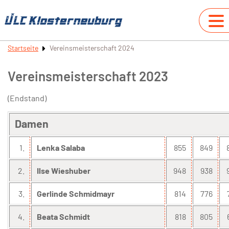
Startseite
Vereinsmeisterschaft 2024
Vereinsmeisterschaft 2023
(Endstand)
Damen
1.
Lenka Salaba
855
849
2.
Ilse Wieshuber
948
938
3.
Gerlinde Schmidmayr
814
776
4.
Beata Schmidt
818
805