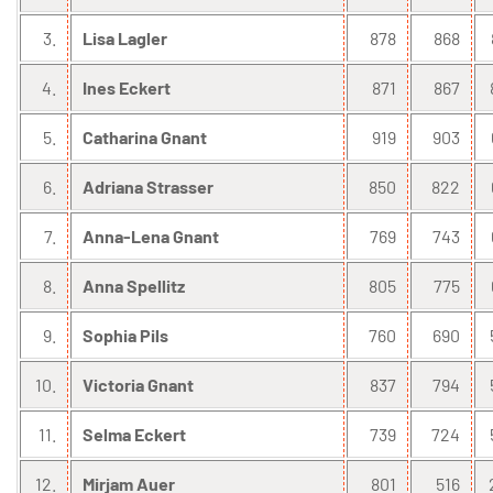
3.
Lisa Lagler
878
868
4.
Ines Eckert
871
867
5.
Catharina Gnant
919
903
6.
Adriana Strasser
850
822
7.
Anna-Lena Gnant
769
743
8.
Anna Spellitz
805
775
9.
Sophia Pils
760
690
10.
Victoria Gnant
837
794
11.
Selma Eckert
739
724
12.
Mirjam Auer
801
516