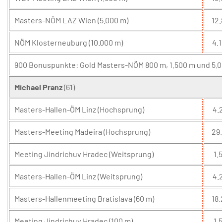
Masters-NÖM LAZ Wien (5.000 m)
12.
NÖM Klosterneuburg (10.000 m)
4.1
900 Bonuspunkte: Gold Masters-NÖM 800 m, 1.500 m und 5.00
Michael Pranz
(61)
Masters-Hallen-ÖM Linz (Hochsprung)
4.
Masters-Meeting Madeira (Hochsprung)
29.
Meeting Jindrichuv Hradec (Weitsprung)
1.5
Masters-Hallen-ÖM Linz (Weitsprung)
4.
Masters-Hallenmeeting Bratislava (60 m)
18.
Meeting Jindrichuv Hradec (100 m)
1.5