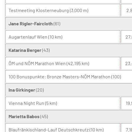
Testmeeting Klosterneuburg (3.000 m)
2.8
Jane Rigler-Faircloth
(61)
Augartenlauf Wien (10 km)
27.
Katarina Berger
(43)
ÖM und NÖM Marathon Wien (42,195 km)
23.
100 Bonuspunkte: Bronze Masters-NÖM Marathon (100)
Ina Girkinger
(20)
Vienna Night Run (5 km)
19.
Marietta Babos
(45)
Blaufränkischland-Lauf Deutschkreutz (10 km)
7.1