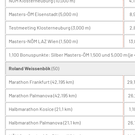
NÖM Klosterneuburg (10.000 m)
4.1
Masters-ÖM Eisenstadt (5.000 m)
8.9
Testmeeting Klosterneuburg (3.000 m)
2.
Masters-NÖM LAZ Wien (1.500 m)
13.
1.100 Bonuspunkte: Silber Masters-ÖM 1.500 und 5.000 m (je
Roland Weissenbök
(50)
Marathon Frankfurt (42,195 km)
29.
Marathon Palmanova (42,195 km)
26.
Halbmarathon Kosice (21,1 km)
1.1
Halbmarathon Palmanova (21,1 km)
26.