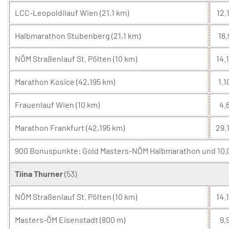
LCC-Leopoldilauf Wien (21,1 km)
12.1
Halbmarathon Stubenberg (21,1 km)
16.
NÖM Straßenlauf St. Pölten (10 km)
14.1
Marathon Kosice (42,195 km)
1.1
Frauenlauf Wien (10 km)
4.6
Marathon Frankfurt (42,195 km)
29.
900 Bonuspunkte: Gold Masters-NÖM Halbmarathon und 10.00
Tiina Thurner
(53)
NÖM Straßenlauf St. Pölten (10 km)
14.1
Masters-ÖM Eisenstadt (800 m)
9.9