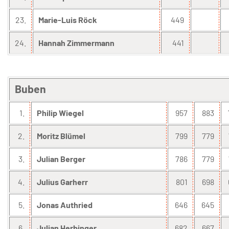
23.
Marie-Luis Röck
449
24.
Hannah Zimmermann
441
Buben
1.
Philip Wiegel
957
883
2.
Moritz Blümel
799
779
3.
Julian Berger
786
779
4.
Julius Garherr
801
698
5.
Jonas Authried
646
645
6.
Julian Herbinger
682
667