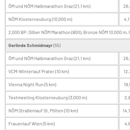
ÖM und NÖM Halbmarathon Graz (21,1 km)
26.
NÖM Klosterneuburg (10.000 m)
4.1
2.000 BP: Silber NÖM Marathon (800), Bronze NÖM 10.000 m,
Gerlinde Schmidmayr
(55)
ÖM und NÖM Halbmarathon Graz (21,1 km)
26.
VCM-Winterlauf Prater (10 km)
12.
Vienna Night Run (5 km)
19.
Testmeeting Klosterneuburg (3.000 m)
2.8
NÖM Straßenlauf St. Pölten (10 km)
14.1
Frauenlauf Wien (5 km)
4.6