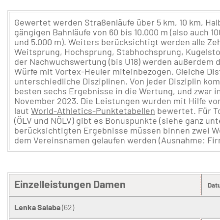
Gewertet werden Straßenläufe über 5 km, 10 km, Ha
gängigen Bahnläufe von 60 bis 10.000 m (also auch 100
und 5.000 m). Weiters berücksichtigt werden alle Ze
Weitsprung, Hochsprung, Stabhochsprung, Kugelstoß
der Nachwuchswertung (bis U18) werden außerdem di
Würfe mit Vortex-Heuler miteinbezogen. Gleiche Dis
unterschiedliche Disziplinen. Von jeder Disziplin k
besten sechs Ergebnisse in die Wertung, und zwar 
November 2023. Die Leistungen wurden mit Hilfe vo
laut
World-Athletics-Punktetabellen
bewertet. Für T
(ÖLV und NÖLV) gibt es Bonuspunkte (siehe ganz unte
berücksichtigten Ergebnisse müssen binnen zwei W
dem Vereinsnamen gelaufen werden (Ausnahme: Fir
Einzelleistungen Damen
Dat
Lenka Salaba
(62)