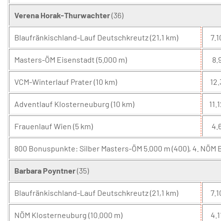
Verena Horak-Thurwachter
(36)
Blaufränkischland-Lauf Deutschkreutz (21,1 km)
7.1
Masters-ÖM Eisenstadt (5.000 m)
8.9
VCM-Winterlauf Prater (10 km)
12.
Adventlauf Klosterneuburg (10 km)
11.1
Frauenlauf Wien (5 km)
4.6
800 Bonuspunkte: Silber Masters-ÖM 5.000 m (400), 4. NÖM B
Barbara Poyntner
(35)
Blaufränkischland-Lauf Deutschkreutz (21,1 km)
7.1
NÖM Klosterneuburg (10.000 m)
4.1