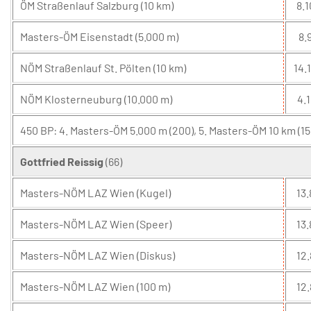
ÖM Straßenlauf Salzburg (10 km)
8.1
Masters-ÖM Eisenstadt (5.000 m)
8.9
NÖM Straßenlauf St. Pölten (10 km)
14.
NÖM Klosterneuburg (10.000 m)
4.1
450 BP: 4. Masters-ÖM 5.000 m (200), 5. Masters-ÖM 10 km (1
Gottfried Reissig
(66)
Masters-NÖM LAZ Wien (Kugel)
13.
Masters-NÖM LAZ Wien (Speer)
13.
Masters-NÖM LAZ Wien (Diskus)
12.
Masters-NÖM LAZ Wien (100 m)
12.