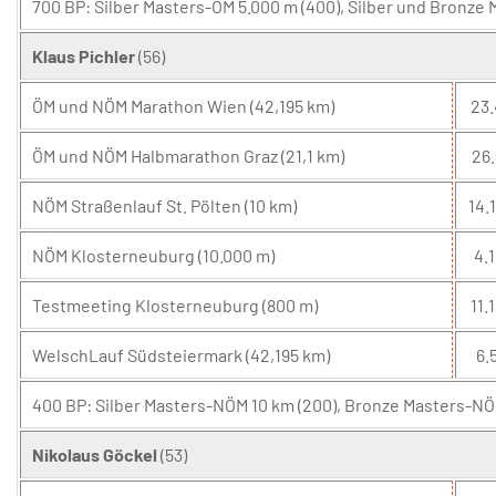
700 BP: Silber Masters-ÖM 5.000 m (400), Silber und Bronze
Klaus Pichler
(56)
ÖM und NÖM Marathon Wien (42,195 km)
23.
ÖM und NÖM Halbmarathon Graz (21,1 km)
26.
NÖM Straßenlauf St. Pölten (10 km)
14.
NÖM Klosterneuburg (10.000 m)
4.1
Testmeeting Klosterneuburg (800 m)
11.1
WelschLauf Südsteiermark (42,195 km)
6.5
400 BP: Silber Masters-NÖM 10 km (200), Bronze Masters-NÖ
Nikolaus Göckel
(53)