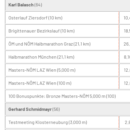
Karl Balasch
(64)
Osterlauf Ziersdorf (10 km)
10.
Brigittenauer Bezirkslauf (10 km)
18.
ÖM und NÖM Halbmarathon Graz (21,1 km)
26.
Halbmarathon München (21,1 km)
8.1
Masters-NÖM LAZ Wien (5.000 m)
12.
Masters-NÖM LAZ Wien (100 m)
12.
100 Bonuspunkte: Bronze Masters-NÖM 5.000 m (100)
Gerhard Schmidmayr
(56)
Testmeeting Klosterneuburg (3.000 m)
2.