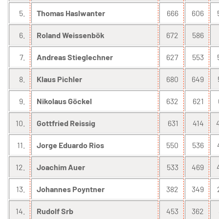
5.
Thomas Haslwanter
666
606
6.
Roland Weissenbök
672
586
7.
Andreas Stieglechner
627
553
8.
Klaus Pichler
680
649
9.
Nikolaus Göckel
632
621
10.
Gottfried Reissig
631
414
11.
Jorge Eduardo Rios
550
536
12.
Joachim Auer
533
469
13.
Johannes Poyntner
382
349
14.
Rudolf Srb
453
362