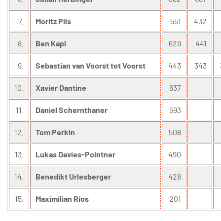
7.
Moritz Pils
551
432
8.
Ben Kapl
629
441
9.
Sebastian van Voorst tot Voorst
443
343
10.
Xavier Dantine
637
11.
Daniel Schernthaner
593
12.
Tom Perkin
508
13.
Lukas Davies-Pointner
490
14.
Benedikt Urlesberger
428
15.
Maximilian Rios
201