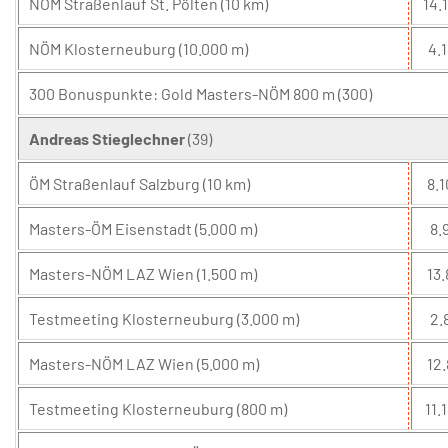
NÖM Straßenlauf St. Pölten (10 km)
14.
NÖM Klosterneuburg (10.000 m)
4.1
300 Bonuspunkte: Gold Masters-NÖM 800 m (300)
Andreas Stieglechner
(39)
ÖM Straßenlauf Salzburg (10 km)
8.1
Masters-ÖM Eisenstadt (5.000 m)
8.9
Masters-NÖM LAZ Wien (1.500 m)
13.
Testmeeting Klosterneuburg (3.000 m)
2.
Masters-NÖM LAZ Wien (5.000 m)
12.
Testmeeting Klosterneuburg (800 m)
11.1