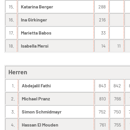
15.
Katarina Berger
288
16.
Ina Girkinger
216
17.
Marietta Babos
33
18.
Isabella Mersi
14
11
Herren
1.
Abdejalil Fathi
843
842
2.
Michael Pranz
810
766
3.
Simon Schmidmayr
752
750
4.
Hassan El Mouden
761
755