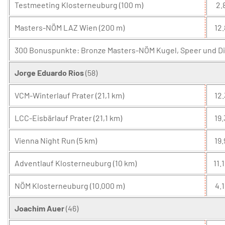
Testmeeting Klosterneuburg (100 m)
2.
Masters-NÖM LAZ Wien (200 m)
12.
300 Bonuspunkte: Bronze Masters-NÖM Kugel, Speer und Dis
Jorge Eduardo Rios
(58)
VCM-Winterlauf Prater (21,1 km)
12.
LCC-Eisbärlauf Prater (21,1 km)
19.
Vienna Night Run (5 km)
19.
Adventlauf Klosterneuburg (10 km)
11.1
NÖM Klosterneuburg (10.000 m)
4.1
Joachim Auer
(46)