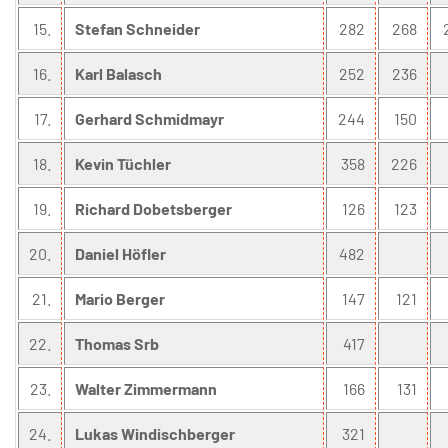
15.
Stefan Schneider
282
268
16.
Karl Balasch
252
236
17.
Gerhard Schmidmayr
244
150
18.
Kevin Tüchler
358
226
19.
Richard Dobetsberger
126
123
20.
Daniel Höfler
482
21.
Mario Berger
147
121
22.
Thomas Srb
417
23.
Walter Zimmermann
166
131
24.
Lukas Windischberger
321