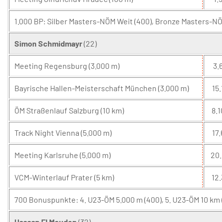
1.000 BP: Silber Masters-NÖM Weit (400), Bronze Masters-NÖ
Simon Schmidmayr
(22)
Meeting Regensburg (3.000 m)
3.6
Bayrische Hallen-Meisterschaft München (3.000 m)
15.
ÖM Straßenlauf Salzburg (10 km)
8.1
Track Night Vienna (5.000 m)
17.
Meeting Karlsruhe (5.000 m)
20.
VCM-Winterlauf Prater (5 km)
12.
700 Bonuspunkte: 4. U23-ÖM 5.000 m (400), 5. U23-ÖM 10 km 
Hassan El Mouden
(32)