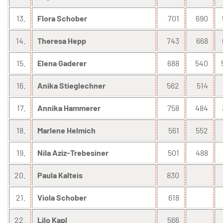
13.
Flora Schober
701
690
14.
Theresa Hepp
743
668
15.
Elena Gaderer
688
540
16.
Anika Stieglechner
562
514
17.
Annika Hammerer
758
484
18.
Marlene Helmich
561
552
19.
Nila Aziz-Trebesiner
501
488
20.
Paula Kalteis
830
21.
Viola Schober
618
22.
Lilo Kapl
566