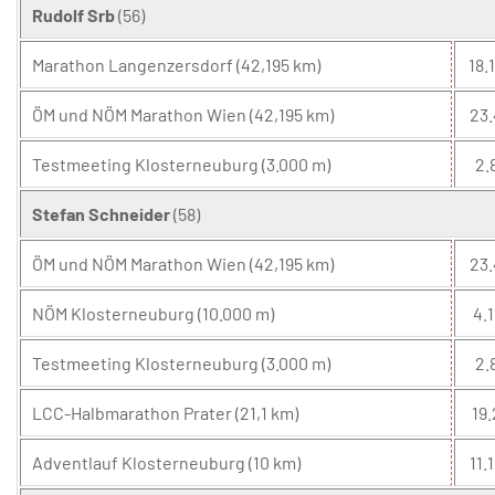
Rudolf Srb
(56)
Marathon Langenzersdorf (42,195 km)
18.
ÖM und NÖM Marathon Wien (42,195 km)
23.
Testmeeting Klosterneuburg (3.000 m)
2.
Stefan Schneider
(58)
ÖM und NÖM Marathon Wien (42,195 km)
23.
NÖM Klosterneuburg (10.000 m)
4.1
Testmeeting Klosterneuburg (3.000 m)
2.
LCC-Halbmarathon Prater (21,1 km)
19.
Adventlauf Klosterneuburg (10 km)
11.1