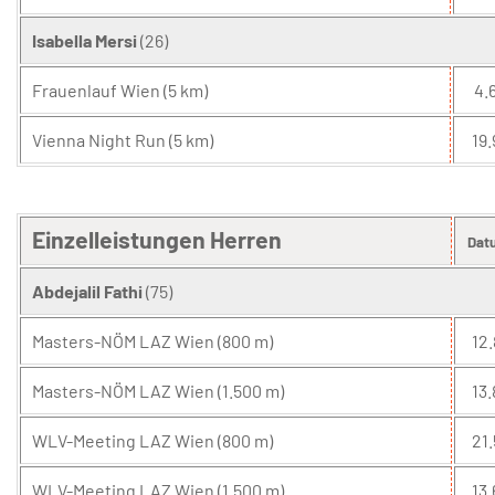
Isabella Mersi
(26)
Frauenlauf Wien (5 km)
4.6
Vienna Night Run (5 km)
19.
Einzelleistungen Herren
Dat
Abdejalil Fathi
(75)
Masters-NÖM LAZ Wien (800 m)
12.
Masters-NÖM LAZ Wien (1.500 m)
13.
WLV-Meeting LAZ Wien (800 m)
21.
WLV-Meeting LAZ Wien (1.500 m)
13.