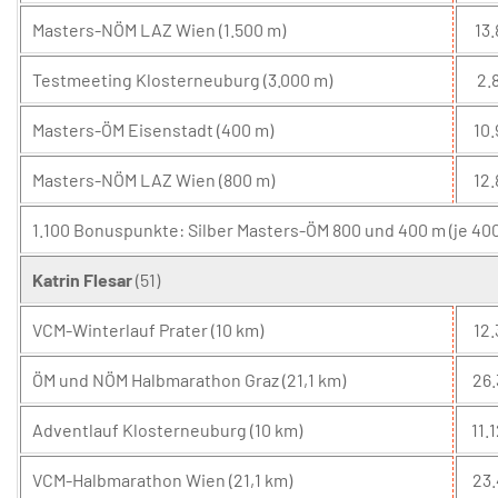
Masters-NÖM LAZ Wien (1.500 m)
13.
Testmeeting Klosterneuburg (3.000 m)
2.8
Masters-ÖM Eisenstadt (400 m)
10.
Masters-NÖM LAZ Wien (800 m)
12.
1.100 Bonuspunkte: Silber Masters-ÖM 800 und 400 m (je 400
Katrin Flesar
(51)
VCM-Winterlauf Prater (10 km)
12.
ÖM und NÖM Halbmarathon Graz (21,1 km)
26.
Adventlauf Klosterneuburg (10 km)
11.1
VCM-Halbmarathon Wien (21,1 km)
23.