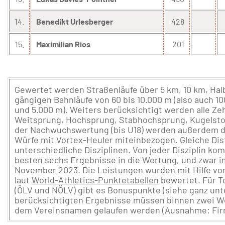
14.
Benedikt Urlesberger
428
15.
Maximilian Rios
201
Gewertet werden Straßenläufe über 5 km, 10 km, Ha
gängigen Bahnläufe von 60 bis 10.000 m (also auch 100
und 5.000 m). Weiters berücksichtigt werden alle Ze
Weitsprung, Hochsprung, Stabhochsprung, Kugelstoß
der Nachwuchswertung (bis U18) werden außerdem di
Würfe mit Vortex-Heuler miteinbezogen. Gleiche Dis
unterschiedliche Disziplinen. Von jeder Disziplin k
besten sechs Ergebnisse in die Wertung, und zwar 
November 2023. Die Leistungen wurden mit Hilfe vo
laut
World-Athletics-Punktetabellen
bewertet. Für T
(ÖLV und NÖLV) gibt es Bonuspunkte (siehe ganz unte
berücksichtigten Ergebnisse müssen binnen zwei W
dem Vereinsnamen gelaufen werden (Ausnahme: Fir