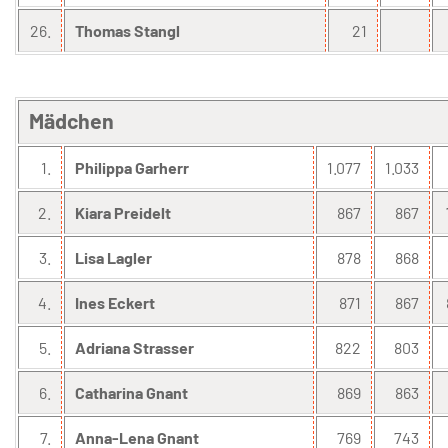
26.
Thomas Stangl
21
Mädchen
1.
Philippa Garherr
1.077
1.033
2.
Kiara Preidelt
867
867
3.
Lisa Lagler
878
868
4.
Ines Eckert
871
867
5.
Adriana Strasser
822
803
6.
Catharina Gnant
869
863
7.
Anna-Lena Gnant
769
743