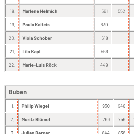
18.
Marlene Helmich
561
552
19.
Paula Kalteis
830
20.
Viola Schober
618
21.
Lilo Kapl
566
22.
Marie-Luis Röck
449
Buben
1.
Philip Wiegel
950
948
2.
Moritz Blümel
769
756
3.
Julian Berger
844
836