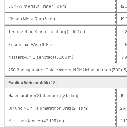
VCM-Winterlauf Prater (10 km)
12.
Vienna Night Run (5 km)
19.
Testmeeting Klosterneuburg (3.000 m)
2.8
Frauenlauf Wien (5 km)
4.6
Masters-ÖM Eisenstadt (5.000 m)
8.9
450 Bonuspunkte: Gold Masters-NÖM Halbmarathon (300), 5.
Paulina Weissenbök
(48)
Halbmarathon Stubenberg (21,1 km)
16.
ÖM und NÖM Halbmarathon Graz (21,1 km)
26.
Marathon Kosice (42,195 km)
1.1