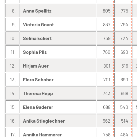
8.
Anna Spellitz
805
775
9.
Victoria Gnant
837
794
10.
Selma Eckert
739
724
11.
Sophia Pils
760
690
12.
Mirjam Auer
801
516
13.
Flora Schober
701
690
14.
Theresa Hepp
743
668
15.
Elena Gaderer
688
540
16.
Anika Stieglechner
562
514
17.
Annika Hammerer
758
484