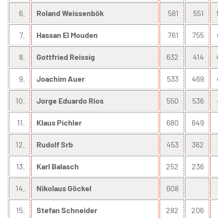
6.
Roland Weissenbök
581
551
7.
Hassan El Mouden
761
755
8.
Gottfried Reissig
632
414
9.
Joachim Auer
533
469
10.
Jorge Eduardo Rios
550
536
11.
Klaus Pichler
680
649
12.
Rudolf Srb
453
362
13.
Karl Balasch
252
236
14.
Nikolaus Göckel
608
15.
Stefan Schneider
282
206