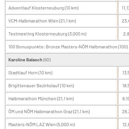
Adventlauf Klosterneuburg (10 km)
11.1
VCM-Halbmarathon Wien (21,1 km)
23.
Testmeeting Klosterneuburg (3.000 m)
2.8
100 Bonuspunkte: Bronze Masters-NÖM Halbmarathon (100)
Karoline Balasch
(60)
Stadtlauf Horn (10 km)
13.
Brigittenauer Bezirkslauf (10 km)
18.
Halbmarathon München (21,1 km)
8.1
ÖM und NÖM Halbmarathon Graz (21,1 km)
26.
Masters-NÖM LAZ Wien (5.000 m)
12.