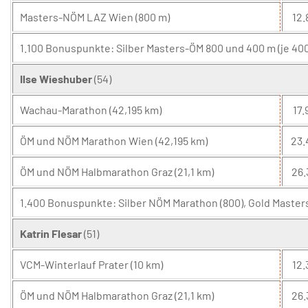
Masters-NÖM LAZ Wien (800 m)
12.
1.100 Bonuspunkte: Silber Masters-ÖM 800 und 400 m (je 400
Ilse Wieshuber
(54)
Wachau-Marathon (42,195 km)
17.
ÖM und NÖM Marathon Wien (42,195 km)
23.
ÖM und NÖM Halbmarathon Graz (21,1 km)
26.
1.400 Bonuspunkte: Silber NÖM Marathon (800), Gold Maste
Katrin Flesar
(51)
VCM-Winterlauf Prater (10 km)
12.
ÖM und NÖM Halbmarathon Graz (21,1 km)
26.