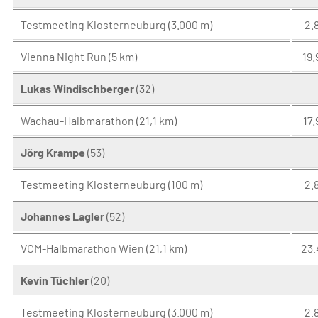
Testmeeting Klosterneuburg (3.000 m)
2.8
Vienna Night Run (5 km)
19.
Lukas Windischberger
(32)
Wachau-Halbmarathon (21,1 km)
17.
Jörg Krampe
(53)
Testmeeting Klosterneuburg (100 m)
2.8
Johannes Lagler
(52)
VCM-Halbmarathon Wien (21,1 km)
23.
Kevin Tüchler
(20)
Testmeeting Klosterneuburg (3.000 m)
2.8