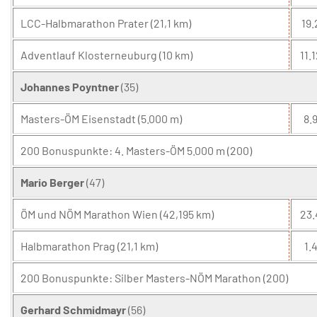
LCC-Halbmarathon Prater (21,1 km)
19.
Adventlauf Klosterneuburg (10 km)
11.1
Johannes Poyntner
(35)
Masters-ÖM Eisenstadt (5.000 m)
8.9
200 Bonuspunkte: 4. Masters-ÖM 5.000 m (200)
Mario Berger
(47)
ÖM und NÖM Marathon Wien (42,195 km)
23.
Halbmarathon Prag (21,1 km)
1.4
200 Bonuspunkte: Silber Masters-NÖM Marathon (200)
Gerhard Schmidmayr
(56)