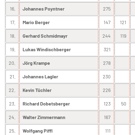
16.
Johannes Poyntner
275
17.
Mario Berger
147
121
18.
Gerhard Schmidmayr
244
119
19.
Lukas Windischberger
321
20.
Jörg Krampe
278
21.
Johannes Lagler
230
22.
Kevin Tüchler
226
23.
Richard Dobetsberger
123
50
24.
Walter Zimmermann
167
25.
Wolfgang Piffl
111