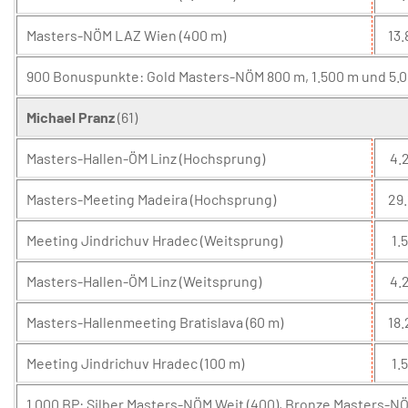
Masters-NÖM LAZ Wien (400 m)
13.
900 Bonuspunkte: Gold Masters-NÖM 800 m, 1.500 m und 5.00
Michael Pranz
(61)
Masters-Hallen-ÖM Linz (Hochsprung)
4.2
Masters-Meeting Madeira (Hochsprung)
29.
Meeting Jindrichuv Hradec (Weitsprung)
1.5
Masters-Hallen-ÖM Linz (Weitsprung)
4.2
Masters-Hallenmeeting Bratislava (60 m)
18.
Meeting Jindrichuv Hradec (100 m)
1.5
1.000 BP: Silber Masters-NÖM Weit (400), Bronze Masters-NÖ