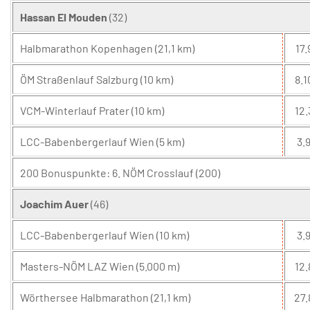
Hassan El Mouden
(32)
Halbmarathon Kopenhagen (21,1 km)
17.
ÖM Straßenlauf Salzburg (10 km)
8.1
VCM-Winterlauf Prater (10 km)
12.
LCC-Babenbergerlauf Wien (5 km)
3.9
200 Bonuspunkte: 6. NÖM Crosslauf (200)
Joachim Auer
(46)
LCC-Babenbergerlauf Wien (10 km)
3.9
Masters-NÖM LAZ Wien (5.000 m)
12.
Wörthersee Halbmarathon (21,1 km)
27.