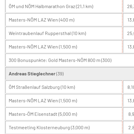
ÖM und NÖM Halbmarathon Graz (21,1 km)
26.
Masters-NÖM LAZ Wien (400 m)
13.
Weintraubenlauf Ruppersthal (10 km)
25.
Masters-NÖM LAZ Wien (1.500 m)
13.
300 Bonuspunkte: Gold Masters-NÖM 800 m (300)
Andreas Stieglechner
(39)
ÖM Straßenlauf Salzburg (10 km)
8.1
Masters-NÖM LAZ Wien (1.500 m)
13.
Masters-ÖM Eisenstadt (5.000 m)
8.9
Testmeeting Klosterneuburg (3.000 m)
2.8