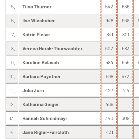
5.
Tiina Thurner
642
636
6.
Ilse Wieshuber
948
938
7.
Katrin Flesar
841
801
8.
Verena Horak-Thurwachter
602
583
9.
Karoline Balasch
584
555
10.
Barbara Poyntner
598
572
11.
Julia Zorn
427
414
12.
Katharina Geiger
469
13.
Hannah Schmidmayr
340
308
14.
Jane Rigler-Faircloth
431