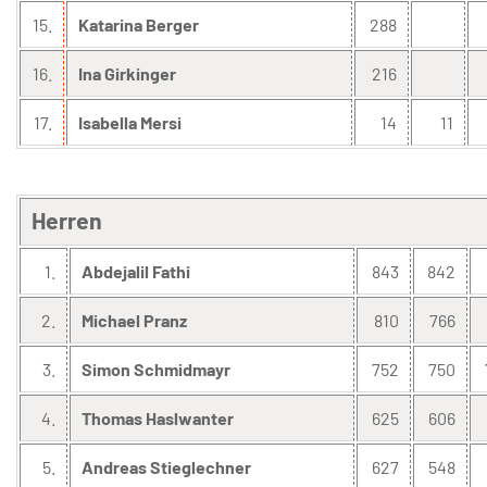
15.
Katarina Berger
288
16.
Ina Girkinger
216
17.
Isabella Mersi
14
11
Herren
1.
Abdejalil Fathi
843
842
2.
Michael Pranz
810
766
3.
Simon Schmidmayr
752
750
4.
Thomas Haslwanter
625
606
5.
Andreas Stieglechner
627
548