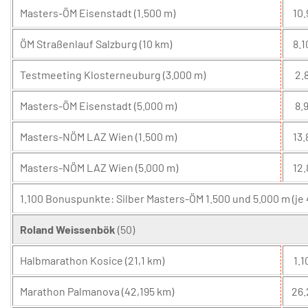
Masters-ÖM Eisenstadt (1.500 m)
10.
ÖM Straßenlauf Salzburg (10 km)
8.1
Testmeeting Klosterneuburg (3.000 m)
2.8
Masters-ÖM Eisenstadt (5.000 m)
8.9
Masters-NÖM LAZ Wien (1.500 m)
13.
Masters-NÖM LAZ Wien (5.000 m)
12.
1.100 Bonuspunkte: Silber Masters-ÖM 1.500 und 5.000 m (je
Roland Weissenbök
(50)
Halbmarathon Kosice (21,1 km)
1.1
Marathon Palmanova (42,195 km)
26.