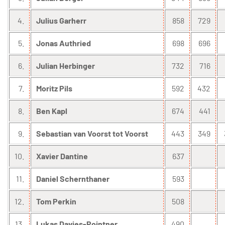
4.
Julius Garherr
858
729
5.
Jonas Authried
698
696
6.
Julian Herbinger
732
716
7.
Moritz Pils
592
432
8.
Ben Kapl
674
441
9.
Sebastian van Voorst tot Voorst
443
349
10.
Xavier Dantine
637
11.
Daniel Schernthaner
593
12.
Tom Perkin
508
13.
Lukas Davies-Pointner
490