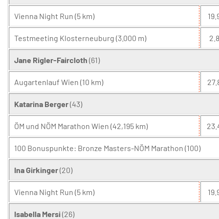
Vienna Night Run (5 km)
19.
Testmeeting Klosterneuburg (3.000 m)
2.8
Jane Rigler-Faircloth
(61)
Augartenlauf Wien (10 km)
27.
Katarina Berger
(43)
ÖM und NÖM Marathon Wien (42,195 km)
23.
100 Bonuspunkte: Bronze Masters-NÖM Marathon (100)
Ina Girkinger
(20)
Vienna Night Run (5 km)
19.
Isabella Mersi
(26)