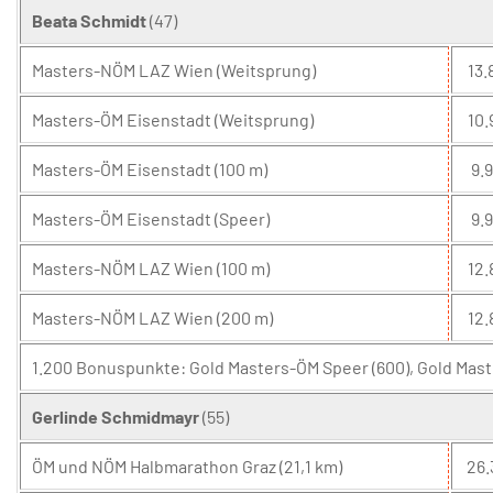
Beata Schmidt
(47)
Masters-NÖM LAZ Wien (Weitsprung)
13.
Masters-ÖM Eisenstadt (Weitsprung)
10.
Masters-ÖM Eisenstadt (100 m)
9.9
Masters-ÖM Eisenstadt (Speer)
9.9
Masters-NÖM LAZ Wien (100 m)
12.
Masters-NÖM LAZ Wien (200 m)
12.
1.200 Bonuspunkte: Gold Masters-ÖM Speer (600), Gold Mast
Gerlinde Schmidmayr
(55)
ÖM und NÖM Halbmarathon Graz (21,1 km)
26.