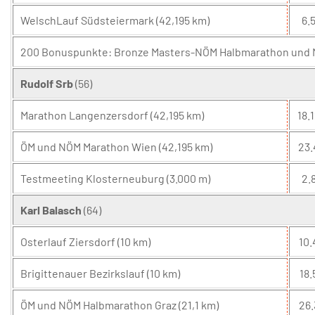
WelschLauf Südsteiermark (42,195 km)
6.5
200 Bonuspunkte: Bronze Masters-NÖM Halbmarathon und Ma
Rudolf Srb
(56)
Marathon Langenzersdorf (42,195 km)
18.1
ÖM und NÖM Marathon Wien (42,195 km)
23.
Testmeeting Klosterneuburg (3.000 m)
2.8
Karl Balasch
(64)
Osterlauf Ziersdorf (10 km)
10.
Brigittenauer Bezirkslauf (10 km)
18.
ÖM und NÖM Halbmarathon Graz (21,1 km)
26.