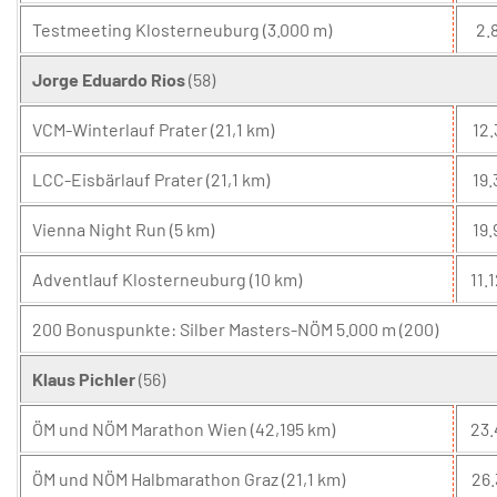
Testmeeting Klosterneuburg (3.000 m)
2.8
Jorge Eduardo Rios
(58)
VCM-Winterlauf Prater (21,1 km)
12.
LCC-Eisbärlauf Prater (21,1 km)
19.
Vienna Night Run (5 km)
19.
Adventlauf Klosterneuburg (10 km)
11.1
200 Bonuspunkte: Silber Masters-NÖM 5.000 m (200)
Klaus Pichler
(56)
ÖM und NÖM Marathon Wien (42,195 km)
23.
ÖM und NÖM Halbmarathon Graz (21,1 km)
26.