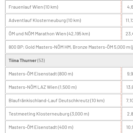
Frauenlauf Wien (10 km)
4.6
Adventlauf Klosterneuburg (10 km)
11.1
ÖM und NÖM Marathon Wien (42,195 km)
23.
800 BP: Gold Masters-NÖM HM, Bronze Masters-ÖM 5.000 m (j
Tiina Thurner
(53)
Masters-ÖM Eisenstadt (800 m)
9.9
Masters-NÖM LAZ Wien (1.500 m)
13.
Blaufränkischland-Lauf Deutschkreutz (10 km)
7.1
Testmeeting Klosterneuburg (3.000 m)
2.8
Masters-ÖM Eisenstadt (400 m)
10.