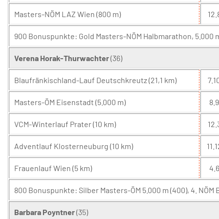
Masters-NÖM LAZ Wien (800 m)
12.
900 Bonuspunkte: Gold Masters-NÖM Halbmarathon, 5.000 m 
Verena Horak-Thurwachter
(36)
Blaufränkischland-Lauf Deutschkreutz (21,1 km)
7.1
Masters-ÖM Eisenstadt (5.000 m)
8.9
VCM-Winterlauf Prater (10 km)
12.
Adventlauf Klosterneuburg (10 km)
11.1
Frauenlauf Wien (5 km)
4.6
800 Bonuspunkte: Silber Masters-ÖM 5.000 m (400), 4. NÖM B
Barbara Poyntner
(35)