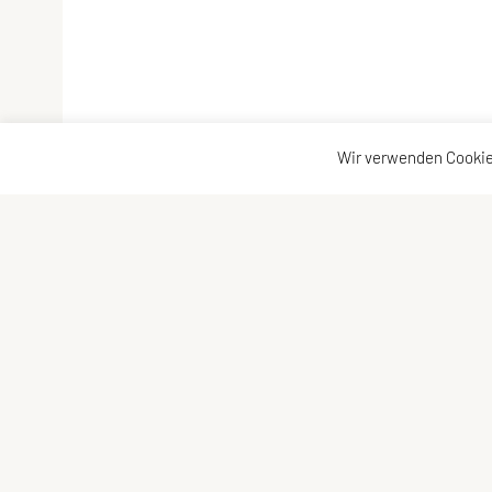
Wir verwenden Cookie
ULC Klosterneuburg
ULC-Kloster
A-3400 Klosterneuburg
Kontakt
Impressum
E-Mail:
Sitemap
kontakt@ulc-klosterneuburg.at
Datenschutz