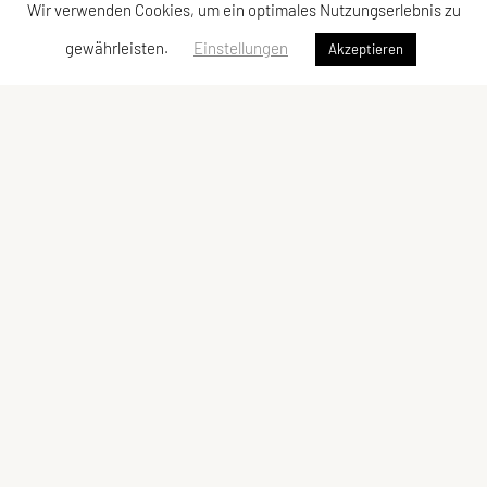
Wir verwenden Cookies, um ein optimales Nutzungserlebnis zu
gewährleisten.
Einstellungen
Akzeptieren
ULC Klosterneuburg
A-3400 Klosterneuburg
E-Mail:
kontakt@ulc-klosterneuburg.at
ZVR-Zahl: 6217930
ULC-Klosterneuburg
Kontakt