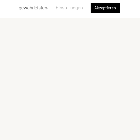
gewährleisten.
Einstellungen
Akzeptieren
ULC Klosterneuburg
A-3400 Klosterneuburg
E-Mail:
kontakt@ulc-klosterneuburg.at
ZVR-Zahl: 6217930
ULC-Klosterneuburg
Kontakt
Impressum