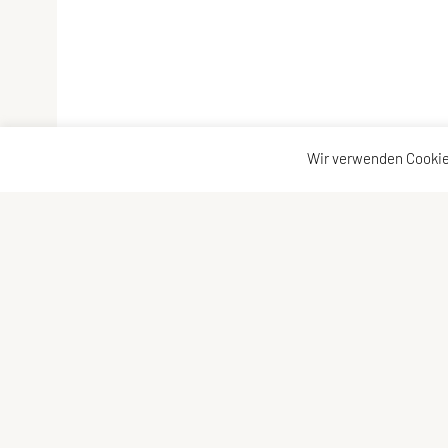
Wir verwenden Cookie
ULC Klosterneuburg
ULC-Kloster
A-3400 Klosterneuburg
Kontakt
Impressum
E-Mail:
Sitemap
kontakt@ulc-klosterneuburg.at
Datenschutz
ZVR-Zahl: 6217930