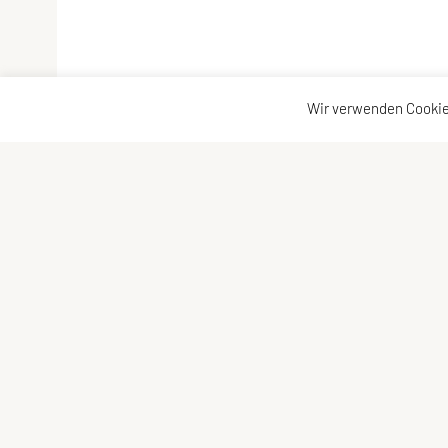
Wir verwenden Cookie
ULC Klosterneuburg
ULC-Kloster
A-3400 Klosterneuburg
Kontakt
Impressum
E-Mail:
Sitemap
kontakt@ulc-klosterneuburg.at
Datenschutz
ZVR-Zahl: 6217930