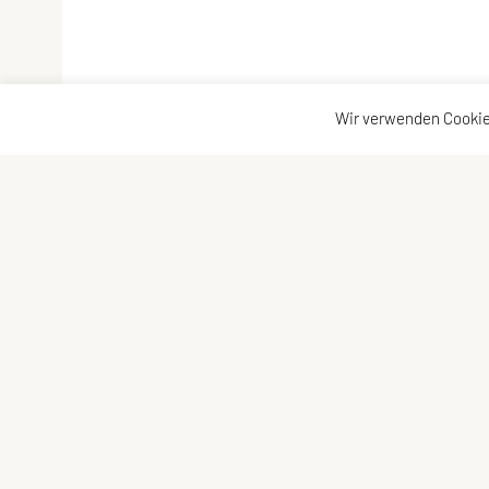
Wir verwenden Cookie
ULC Klosterneuburg
ULC-Kloster
A-3400 Klosterneuburg
Kontakt
Impressum
E-Mail:
Sitemap
kontakt@ulc-klosterneuburg.at
Datenschutz
ZVR-Zahl: 6217930