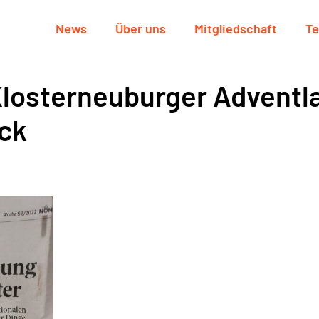
News
Über uns
Mitgliedschaft
Te
Klosterneuburger Adventl
ück