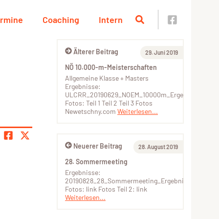
rmine
Coaching
Intern
Älterer Beitrag
29. Juni 2019
NÖ 10.000-m-Meisterschaften
Allgemeine Klasse + Masters
Ergebnisse:
ULCRR_20190629_NOEM_10000m_Ergebnisse
Fotos: Teil 1 Teil 2 Teil 3 Fotos
Newetschny.com
Weiterlesen...
Neuerer Beitrag
28. August 2019
28. Sommermeeting
Ergebnisse:
20190828_28_Sommermeeting_Ergebnisse
Fotos: link Fotos Teil 2: link
Weiterlesen...