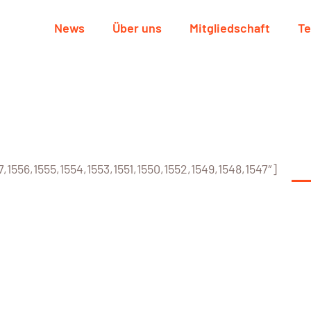
News
Über uns
Mitgliedschaft
Te
1556,1555,1554,1553,1551,1550,1552,1549,1548,1547″]