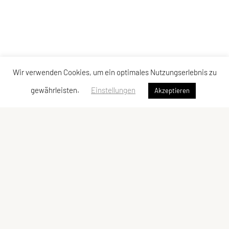
Wir verwenden Cookies, um ein optimales Nutzungserlebnis zu
gewährleisten.
Einstellungen
Akzeptieren
ULC Klosterneuburg
A-3400 Klosterneuburg
E-Mail:
kontakt@ulc-klosterneuburg.at
ZVR-Zahl: 6217930