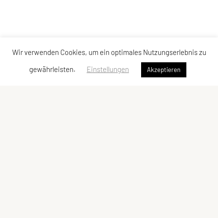
Wir verwenden Cookies, um ein optimales Nutzungserlebnis zu
gewährleisten.
Einstellungen
Akzeptieren
ULC Klosterneuburg
A-3400 Klosterneuburg
E-Mail:
kontakt@ulc-klosterneuburg.at
ZVR-Zahl: 6217930
ULC-Klosterneuburg